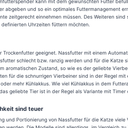
enfutterspender kann mit dem gewünschten Futter befüll
er abgeben und so ein optimales Futtermanagement ermö
mente zeitgerecht einnehmen müssen. Des Weiteren sind 
zu definierten Uhrzeiten füttern möchten.
für Trockenfutter geeignet. Nassfutter mit einem Automa
futter schlecht bzw. ranzig werden und für die Katze si
inem aromatischen Zustand, so wie es der geliebte Vier
n für die schnurrigen Vierbeiner sind in der Regel mit
oder mehr Kühlakkus. Wie viel Kühlakkus in dem Futter
as geliebte Tier ist in der Regel als Variante mit Timer 
hkeit sind teuer
g und Portionierung von Nassfutter für die Katze viele
 werden. Die Modelle sind allerdings, im Vergleich zu 