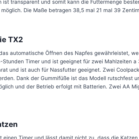
ion ist transparent und somit kann die Futtermenge bes
ät möglich. Die Maße betragen 38,5 mal 21 mal 39 Zentim
xie TX2
das automatische Öffnen des Napfes gewährleistet, wenn
8-Stunden Timer und ist geeignet für zwei Mahlzeiten a
t und ist auch für Nassfutter geeignet. Zwei Coolpack
den. Dank der Gummifüße ist das Modell rutschfest und
glich und der Betrieb erfolgt mit Batterien. Zwei AA M
atzen
et einen Timer und lässt damit nicht zu, dass die Katz