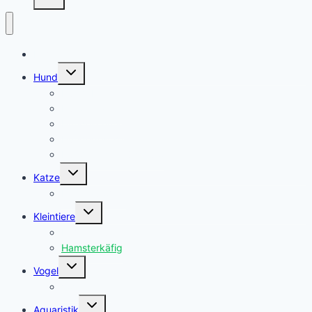
Home
Untermenü
Hund
erweitern
Hundebett
Hundemantel
Hundeschuhe
Hundegeschirr
Hundedecke fürs Auto
Untermenü
Katze
erweitern
Futterautomat
Untermenü
Kleintiere
erweitern
Hamsterfutter
Hamsterkäfig
Untermenü
Vogel
erweitern
Vogelfutter
Untermenü
Aquaristik
erweitern