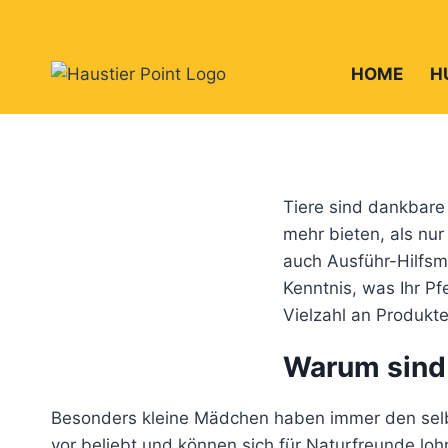
Zum
Inhalt
springen
HOME
H
Tiere sind dankbare 
mehr bieten, als nur
auch Ausführ-Hilfsmi
Kenntnis, was Ihr P
Vielzahl an Produkt
Warum sind 
Besonders kleine Mädchen haben immer den selbe
vor beliebt und können sich für Naturfreunde lohn