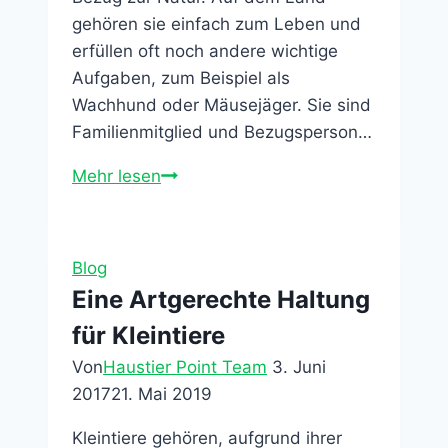
gehören sie einfach zum Leben und
erfüllen oft noch andere wichtige
Aufgaben, zum Beispiel als
Wachhund oder Mäusejäger. Sie sind
Familienmitglied und Bezugsperson…
Das
Mehr lesen
sind
die
beliebtesten
Blog
Haustiere
Eine Artgerechte Haltung
in
für Kleintiere
Deutschland
Von
Haustier Point Team
3. Juni
2017
21. Mai 2019
Kleintiere gehören, aufgrund ihrer