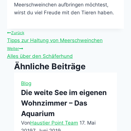
Meerschweinchen aufbringen möchtest,
wirst du viel Freude mit den Tieren haben.
Beitragsnavigation
Zurück
Tipps zur Haltung von Meerschweinchen
Weiter
Alles über den Schäferhund
Ähnliche Beiträge
Blog
Die weite See im eigenen
Wohnzimmer – Das
Aquarium
Von
Haustier Point Team
17. Mai
2019
7. Juni 2019