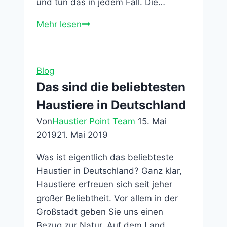
und tun das in jedem Fall. Die…
Alles
Mehr lesen
über
den
Schäferhund
Blog
Das sind die beliebtesten
Haustiere in Deutschland
Von
Haustier Point Team
15. Mai
2019
21. Mai 2019
Was ist eigentlich das beliebteste
Haustier in Deutschland? Ganz klar,
Haustiere erfreuen sich seit jeher
großer Beliebtheit. Vor allem in der
Großstadt geben Sie uns einen
Bezug zur Natur. Auf dem Land