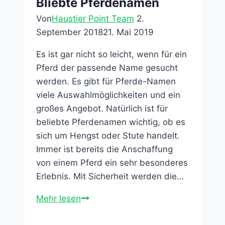
Bliebte Pferdenamen
Wohnzimmer
Von
Haustier Point Team
2.
–
September 2018
21. Mai 2019
Das
Aquarium
Es ist gar nicht so leicht, wenn für ein
Pferd der passende Name gesucht
werden. Es gibt für Pferde-Namen
viele Auswahlmöglichkeiten und ein
großes Angebot. Natürlich ist für
beliebte Pferdenamen wichtig, ob es
sich um Hengst oder Stute handelt.
Immer ist bereits die Anschaffung
von einem Pferd ein sehr besonderes
Erlebnis. Mit Sicherheit werden die…
Bliebte
Mehr lesen
Pferdenamen